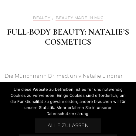
BEAUTY
,
BEAUTY MADE IN MUC
FULL-BODY BEAUTY: NATALIE’S
COSMETICS
Die Münchnerin Dr. med. univ. Natalie Lindner
hat eine Bodycare-Linie entwickelt, die unsere
Um diese Website zu betreiben, ist es für uns notwendig
Hautprobleme am ganzen Körper löst…
Cookies zu verwenden. Einige Cookies sind erforderlich, um
die Funktionalität zu gewährleisten, andere brauchen wir für
unsere Statistik. Mehr erfahren Sie in unserer
Datenschutzerklärung.
ALLE ZULASSEN