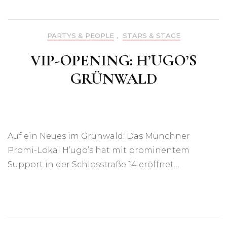
PARTYS & PEOPLE
,
STARS & STAGE
VIP-OPENING: H’UGO’S
GRÜNWALD
Auf ein Neues im Grünwald: Das Münchner
Promi-Lokal H’ugo’s hat mit prominentem
Support in der Schlosstraße 14 eröffnet…