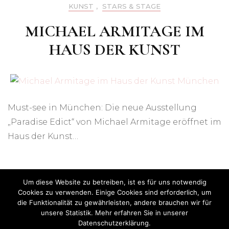
KUNST
,
STARS & STAGE
MICHAEL ARMITAGE IM
HAUS DER KUNST
Must-see in München: Die neue Ausstellung
„Paradise Edict“ von Michael Armitage eröffnet im
Haus der Kunst…
Um diese Website zu betreiben, ist es für uns notwendig
Cookies zu verwenden. Einige Cookies sind erforderlich, um
die Funktionalität zu gewährleisten, andere brauchen wir für
unsere Statistik. Mehr erfahren Sie in unserer
Datenschutzerklärung.