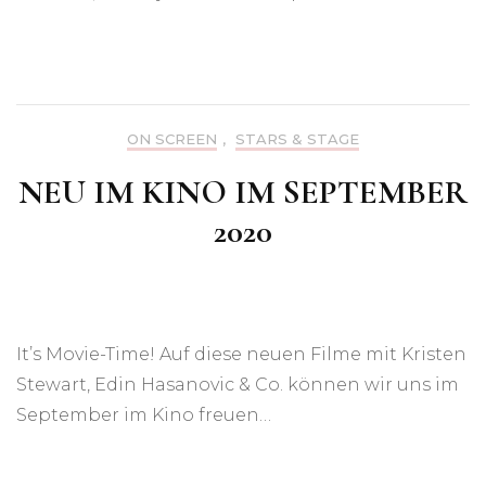
ON SCREEN
,
STARS & STAGE
NEU IM KINO IM SEPTEMBER
2020
It’s Movie-Time! Auf diese neuen Filme mit Kristen
Stewart, Edin Hasanovic & Co. können wir uns im
September im Kino freuen…