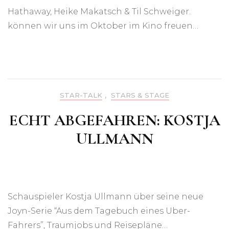
Hathaway, Heike Makatsch & Til Schweiger.
können wir uns im Oktober im Kino freuen…
STAR-TALK
,
STARS & STAGE
ECHT ABGEFAHREN: KOSTJA
ULLMANN
Schauspieler Kostja Ullmann über seine neue
Joyn-Serie “Aus dem Tagebuch eines Uber-
Fahrers”, Traumjobs und Reisepläne…