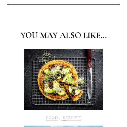
Post
Navigation
YOU MAY ALSO LIKE...
FOOD
,
REZEPTE
REZEPTE: FOOD-TRENDS 2021