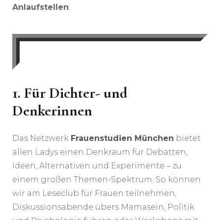
Anlaufstellen
:
1.
Für Dichter- und
Denkerinnen
Das Netzwerk
Frauenstudien München
bietet
allen Ladys einen Denkraum für Debatten,
Ideen, Alternativen und Experimente – zu
einem großen Themen-Spektrum. So können
wir am Leseclub für Frauen teilnehmen,
Diskussionsabende übers Mamasein, Politik