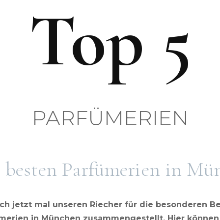
Top 5
DE IN
BY BINTU CHAM
TOP 5 BEAUTY
TOP 5 BODY & S
OPPING &
PARFÜMERIEN
5 besten Parfümerien in Mü
ch jetzt mal unseren Riecher für die besonderen Be
ümerien in München zusammengestellt. Hier können 