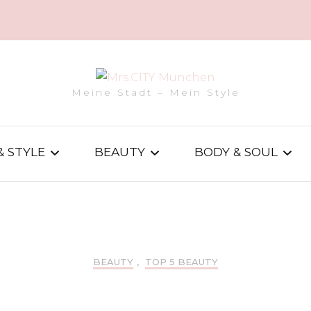
Meine Stadt – Mein Style
& STYLE
BEAUTY
BODY & SOUL
BEAUTY-TRENDS
FITNESS
ENDS
BEAUTY-SPOTS
HEALTH
BEAUTY
,
TOP 5 BEAUTY
TOP 5: PARFÜMERIEN IN MÜNCHEN
E
BEAUTY MADE IN
WELLNESS
MUC