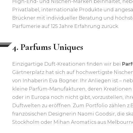
High-End- und Nischen-Marken beinhaltet, neb
Privatlabel, internationale Produkte und ange
Brückner mit individueller Beratung und höchste
Parfümerie auf 125 Jahre Erfahrung zurück.
4. Parfums Uniques
Einzigartige Duft-Kreationen finden wir bei
Par
Gärtnerplatz hat sich auf hochwertigste Nischen
von Inhaberin Eva Bogner. Ihr Anliegen ist – n
kleine Parfüm-Manufakturen, deren Kreationen 
oder in Europa noch nicht gibt, vorzustellen, i
Duftwelten zu eröffnen. Zum Portfolio zählen z.B
französischen Designerin Naomi Goodsir, die sk
Stockholm oder Mihan Aromatics aus Melbourn