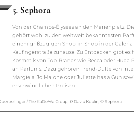
5. Sephora
Von der Champs-Élysées an den Marienplatz: Di
gehört wohl zu den weltweit bekanntesten Parf
einem grißzügigen Shop-in-Shop in der Galeria 
Kaufingerstraße zuhause. Zu Entdecken gibt es 
Kosmetik von Top-Brands wie Becca oder Huda 
an Parfüms. Dazu gehören Trend-Düfte von inte
Margiela, Jo Malone oder Juliette has a Gun s
erschwinglichen Preisen.
Oberpollinger / The KaDeWe Group, © David Koplin, © Sephora