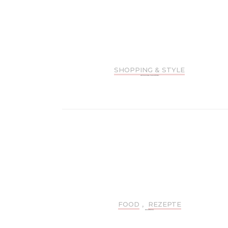
Navigation
SHOPPING & STYLE
GEWINNT EINE TRAUMTASCHE VON WEAT!
FOOD
,
REZEPTE
REZEPTE: SWEET XMAS