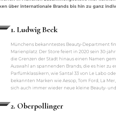
en über internationale Brands bis hin zu ganz ind
1. Ludwig Beck
Münchens bekanntestes Beauty-Department fin
Marienplatz. Der Store feiert in 2020 sein 30-jä
die Grenzen der Stadt hinaus einen Namen gem
Auswahl an spannenden Brands, die es hier zu
Parfümklassikern, wie Santal 33 von Le Labo ode
bekannten Marken wie Aesop, Tom Ford, La Mer,
sich auch immer wieder neue kleine Beauty- und
2. Oberpollinger