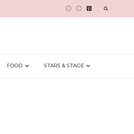
FOOD
STARS & STAGE
FOOD-SPOTS
PARTYS & PEOPLE
REZEPTE
STAR-TALK
EVENTS
ON SCREEN