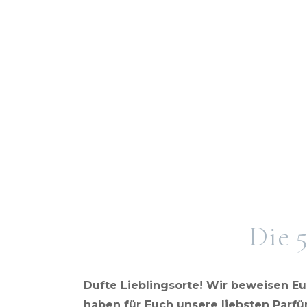
STREETVIEW
MODE MA
MUC
CITY-TALK
TOP 5 SH
TRAVEL
STYLE
TOP 5 CITY-GUIDE
Die 
Dufte Lieblingsorte! Wir beweisen Eu
haben für Euch unsere liebsten Parf