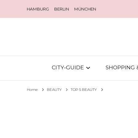
HAMBURG
BERLIN
MÜNCHEN
CITY-GUIDE
SHOPPING 
Home
BEAUTY
TOP 5 BEAUTY
CITY-DIARY
STORES
NEW IN TOWN
MODE-TR
CITY-LIFE
MY STYL