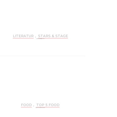
LITERATUR
,
STARS & STAGE
AUTORIN JELENA WEBER RÄUMT AUF!
FOOD
,
TOP 5 FOOD
TOP 5: FRÜHSTÜCK-CAFÉS IN MÜNCHEN