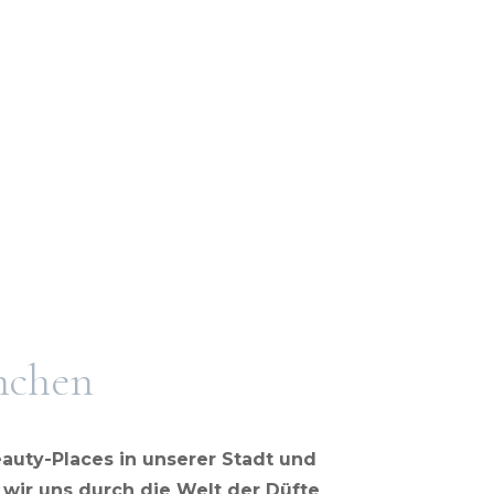
FOOD MADE IN
MUSIK
MUC
OUL
KUNST
TOP 5 FOOD
LITERATUR
nchen
auty-Places in unserer Stadt und
wir uns durch die Welt der Düfte