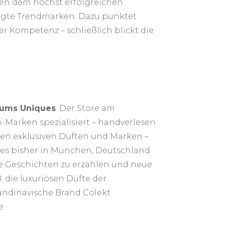
en dem höchst erfolgreichen
sagte Trendmarken. Dazu punktet
r Kompetenz – schließlich blickt die
fums Uniques
. Der Store am
-Marken spezialisiert – handverlesen
eben exklusiven Düften und Marken –
es bisher in München, Deutschland
hre Geschichten zu erzählen und neue
. die luxuriösen Düfte der
andinavische Brand Colekt
e.