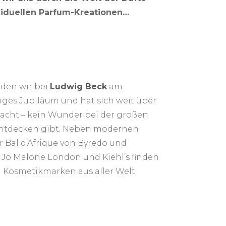
ividuellen Parfum-Kreationen…
den wir bei
Ludwig Beck
am
hriges Jubiläum und hat sich weit über
acht – kein Wunder bei der großen
 entdecken gibt. Neben modernen
r Bal d’Afrique von Byredo und
 Jo Malone London und Kiehl’s finden
 Kosmetikmarken aus aller Welt.