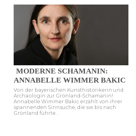
MODERNE SCHAMANIN:
ANNABELLE WIMMER BAKIC
Von der bayerischen Kunsthistorikerin und
Archäologin zur Grönland-Schamanin!
Annabelle Wimmer Bakic erzählt von ihrer
spannenden Sinnsuche, die sie bis nach
Grönland führte…
Post