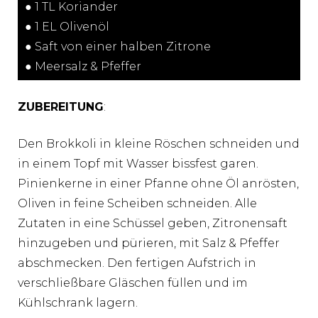
● 1 TL Koriander
● 1 EL Olivenöl
● Saft von einer halben Zitrone
● Meersalz & Pfeffer
ZUBEREITUNG
:
Den Brokkoli in kleine Röschen schneiden und
in einem Topf mit Wasser bissfest garen.
Pinienkerne in einer Pfanne ohne Öl anrösten,
Oliven in feine Scheiben schneiden. Alle
Zutaten in eine Schüssel geben, Zitronensaft
hinzugeben und pürieren, mit Salz & Pfeffer
abschmecken. Den fertigen Aufstrich in
verschließbare Gläschen füllen und im
Kühlschrank lagern.