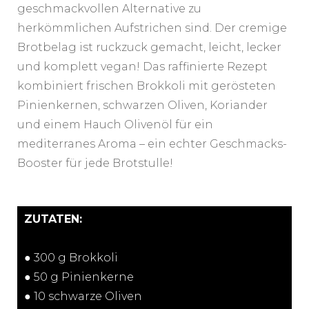
geschmackvollen Alternative zu
herkömmlichen Aufstrichen sind. Der cremige
Brotbelag ist ruckzuck gemacht, leicht, lecker
und komplett vegan! Das raffinierte Rezept
kombiniert frischen Brokkoli mit gerösteten
Pinienkernen, schwarzen Oliven, Koriander
und einem Hauch Olivenöl für ein
mediterranes Aroma – ein echter Geschmacks-
Booster für jede Brotstulle!
ZUTATEN:
● 300 g Brokkoli
● 50 g Pinienkerne
● 10 schwarze Oliven