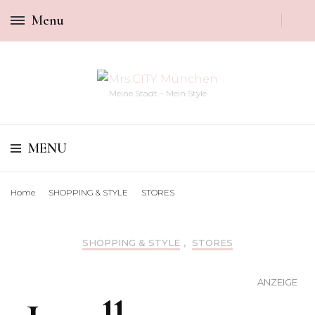
Menu
Meine Stadt – Mein Style
MENU
Home
SHOPPING & STYLE
STORES
SHOPPING & STYLE
,
STORES
JEWELLERY-LOVE: MAANESTEN
ANZEIGE