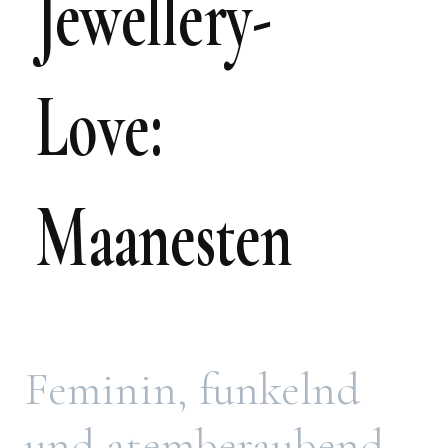
Jewellery-
Love:
Maanesten
Feminin, funkelnd
und atemberaubend