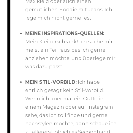
Maxikleid oder auch einen
gemütlichen Hoodie mit Jeans. Ich
lege mich nicht gerne fest.
MEINE INSPIRATIONS-QUELLEN:
Mein Kleiderschrank! Ich suche mir
meist ein Teil raus, das ich gerne
anziehen möchte, und überlege mir,
was dazu passt.
MEIN STIL-VORBILD:
Ich habe
ehrlich gesagt kein Stil-Vorbild.
Wenn ich aber mal ein Outfit in
einem Magazin oder auf Instagram
sehe, das ich toll finde und gerne
nachstylen möchte, dann schaue ich
zu allererst, ob ich es Secondhand