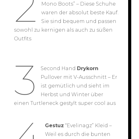
2
Mono Boots” – Diese Schuhe
waren der absolut beste Kauf.
Sie sind bequem und passen
sowohl zu kernigen als auch zu süßen
Outfits
3
Second Hand
Drykorn
Pullover mit V-Ausschnitt – Er
ist gemütlich und sieht im
Herbst und Winter über
einen Turtleneck gestylt super cool aus
4
Gestuz
“Evelinagz” Kleid –
Weil es durch die bunten