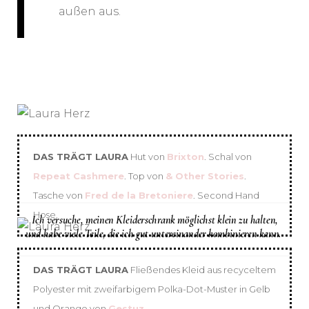
außen aus.
DAS TRÄGT LAURA
Hut von
Brixton
. Schal von
Repeat Cashmere
. Top von
& Other Stories
.
Tasche von
Fred de la Bretoniere
. Second Hand
Hose.
Ich versuche, meinen Kleiderschrank möglichst klein zu halten,
und habe viele Teile, die ich gut untereinander kombinieren kann.
DAS TRÄGT LAURA
Fließendes Kleid aus recyceltem
Polyester mit zweifarbigem Polka-Dot-Muster in Gelb
und Orange von
Gestuz
.