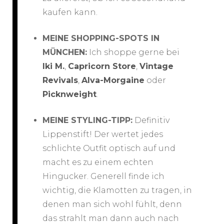
kaufen kann.
MEINE SHOPPING-SPOTS IN
MÜNCHEN:
Ich shoppe gerne bei
Iki M.
,
Capricorn Store
,
Vintage
Revivals
,
Alva-Morgaine
oder
Picknweight
.
MEINE STYLING-TIPP:
Definitiv
Lippenstift! Der wertet jedes
schlichte Outfit optisch auf und
macht es zu einem echten
Hingucker. Generell finde ich
wichtig, die Klamotten zu tragen, in
denen man sich wohl fühlt, denn
das strahlt man dann auch nach