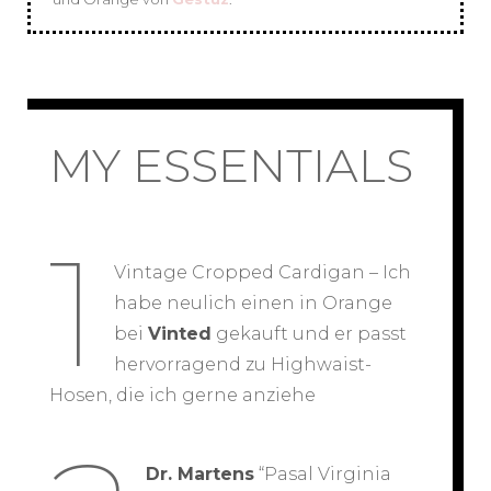
MY ESSENTIALS
1
Vintage Cropped Cardigan – Ich
habe neulich einen in Orange
bei
Vinted
gekauft und er passt
hervorragend zu Highwaist-
Hosen, die ich gerne anziehe
Dr. Martens
“Pasal Virginia