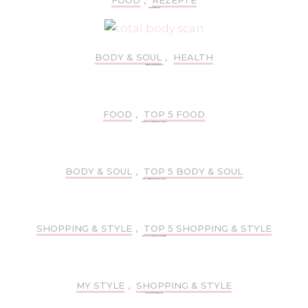
REZEPTE: SWEET XMAS
BODY & SOUL
,
HEALTH
VORSORGE 2.0 PER TOTAL BODY SCAN
FOOD
,
TOP 5 FOOD
TOP 5: FRÜHSTÜCK-CAFÉS IN MÜNCHEN
BODY & SOUL
,
TOP 5 BODY & SOUL
TOP 5: OUTDOOR-FITNESS IN MÜNCHEN
SHOPPING & STYLE
,
TOP 5 SHOPPING & STYLE
TOP 5: MÜNCHNER SECONDHAND-STORES
MY STYLE
,
SHOPPING & STYLE
MY STYLE: YVONNE KOLLOSCHE