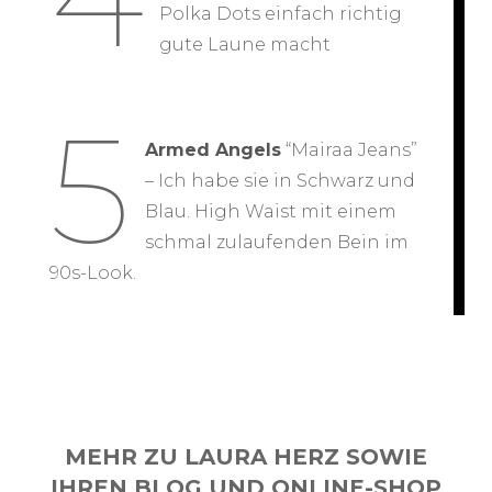
Polka Dots einfach richtig
gute Laune macht
5
Armed Angels
“Mairaa Jeans”
– Ich habe sie in Schwarz und
Blau. High Waist mit einem
schmal zulaufenden Bein im
90s-Look.
MEHR ZU LAURA HERZ SOWIE
IHREN BLOG UND ONLINE-SHOP