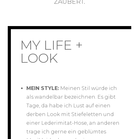
ZAUBERT.
MY LIFE +
LOOK
MEIN STYLE:
Meinen Stil würde ich
als wandelbar bezeichnen. Es gibt
Tage, da habe ich Lust auf einen
derben Look mit Stiefeletten und
einer Lederimitat-Hose, an anderen
trage ich gerne ein geblümtes