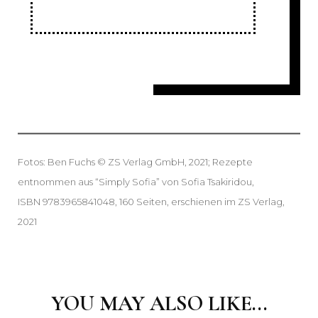
Fotos: Ben Fuchs © ZS Verlag GmbH, 2021; Rezepte
entnommen aus “Simply Sofia” von Sofia Tsakiridou,
ISBN 9783965841048, 160 Seiten, erschienen im ZS Verlag,
2021
Post
Navigation
YOU MAY ALSO LIKE...