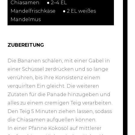
Chiasamen⠀⠀● 2–4 EL
Mandelfrischkäse⠀⠀● 2 EL weißes
Mandelmus
ZUBEREITUNG
Die Bananen schälen, mit einer Gabel in
einer Schüssel zerdrücken und so lange
verrühren, bis ihre Konsistenz einem
verquirlten Ein gleicht. Die weiteren
Zutaten für die Panade hinzugeben und
alles zu einem cremigen Teig verarbeiten.
Den Teig 5 Minuten ziehen lassen, sodass
die Chiasamen aufquellen können.
In einer Pfanne Kokosöl auf mittlerer