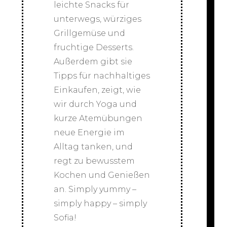
leichte Snacks für
unterwegs, würziges
Grillgemüse und
fruchtige Desserts.
Außerdem gibt sie
Tipps für nachhaltiges
Einkaufen, zeigt, wie
wir durch Yoga und
kurze Atemübungen
neue Energie im
Alltag tanken, und
regt zu bewusstem
Kochen und Genießen
an. Simply yummy –
simply happy – simply
Sofia!