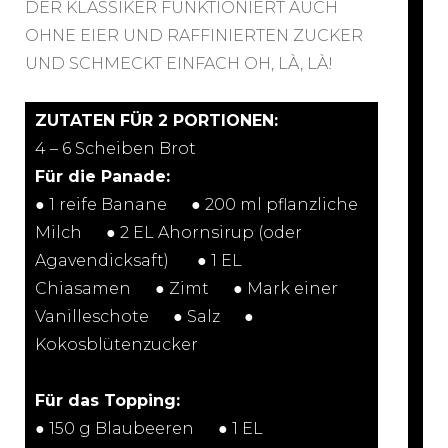
DER
KLASSIKER
FUNKTIONIERT AUCH
OHNE EIER UND RAFFINIERTEN ZUCKER
UND SCHMECKT EINFACH OH, LÀ, LÀ!
ZUTATEN FÜR 2 PORTIONEN:
4 – 6 Scheiben Brot
Für die Panade:
● 1 reife Banane⠀⠀● 200 ml pflanzliche
Milch⠀⠀● 2 EL Ahornsirup (oder
Agavendicksaft) ⠀⠀● 1 EL
Chiasamen⠀⠀● Zimt⠀⠀● Mark einer
Vanilleschote⠀⠀● Salz⠀⠀●
Kokosblütenzucker
Für das Topping:
● 150 g Blaubeeren⠀⠀● 1 EL