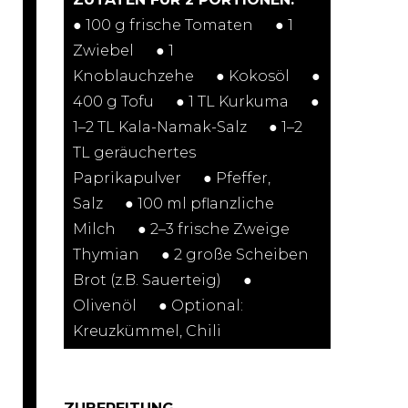
● 100 g frische Tomaten⠀⠀● 1
Zwiebel⠀⠀● 1
Knoblauchzehe⠀⠀● Kokosöl⠀⠀●
400 g Tofu⠀⠀● 1 TL Kurkuma⠀⠀●
1–2 TL Kala-Namak-Salz⠀⠀● 1–2
TL geräuchertes
Paprikapulver⠀⠀● Pfeffer,
Salz⠀⠀● 100 ml pflanzliche
Milch⠀⠀● 2–3 frische Zweige
Thymian⠀⠀● 2 große Scheiben
Brot (z.B. Sauerteig)⠀⠀●
Olivenöl⠀⠀● Optional:
Kreuzkümmel, Chili