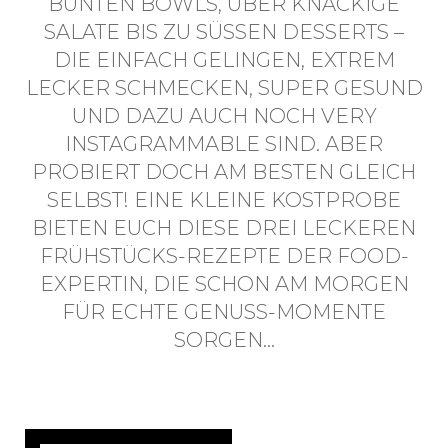
UNTEN BOWLS, ÜBER KNACKIGE S
ALATE BIS ZU SÜSSEN DESSERTS – D
IE EINFACH GELINGEN, EXTREM LE
CKER SCHMECKEN, SUPER GESUND UN
D DAZU AUCH NOCH VERY IN
STAGRAMMABLE SIND. ABER PR
OBIERT DOCH AM BESTEN GLEICH SE
LBST! EINE KLEINE KOSTPROBE BI
ETEN EUCH DIESE DREI LECKEREN FR
ÜHSTÜCKS-REZEPTE DER FOOD-EX
PERTIN, DIE SCHON AM MORGEN FÜ
R ECHTE GENUSS-MOMENTE SO
RGEN…