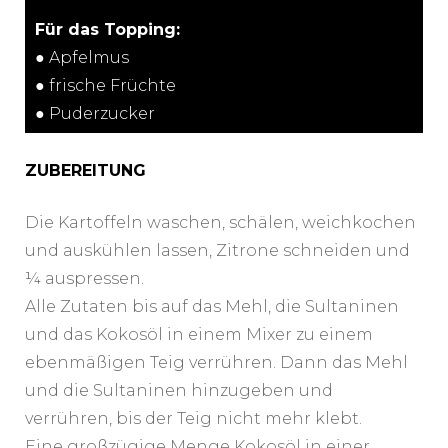
Für das Topping:
● Apfelmus
● frische Früchte
● Puderzucker
ZUBEREITUNG
Die Kartoffeln waschen, schälen, weichkochen
und auskühlen lassen, Zitrone schneiden und
¼ auspressen.
Alle Zutaten bis auf das Mehl, die Sultaninen
und das Kokosöl in einem Mixer zu einem
ebenmäßigen Teig verrühren. Dann das Mehl
und die Sultaninen hinzugeben und
verrühren, bis der Teig nicht mehr klebt.
Eine großzügige Menge Kokosöl in einer