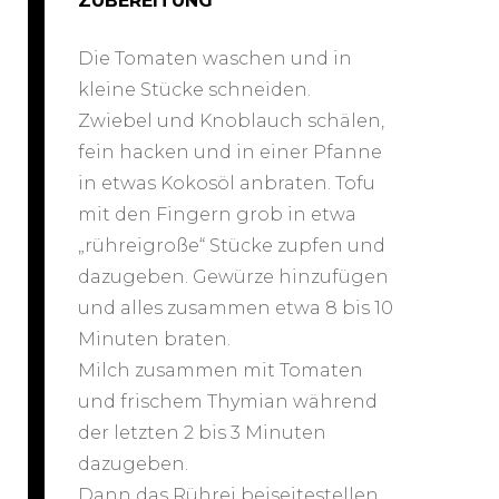
ZUBEREITUNG
Die Tomaten waschen und in
kleine Stücke schneiden.
Zwiebel und Knoblauch schälen,
fein hacken und in einer Pfanne
in etwas Kokosöl anbraten. Tofu
mit den Fingern grob in etwa
„rühreigroße“ Stücke zupfen und
dazugeben. Gewürze hinzufügen
und alles zusammen etwa 8 bis 10
Minuten braten.
Milch zusammen mit Tomaten
und frischem Thymian während
der letzten 2 bis 3 Minuten
dazugeben.
Dann das Rührei beiseitestellen.