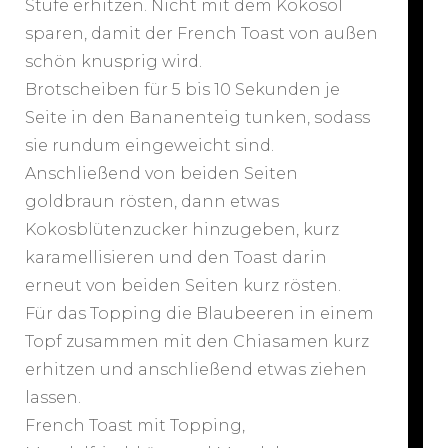
Stufe erhitzen. Nicht mit dem Kokosöl
sparen, damit der French Toast von außen
schön knusprig wird.
Brotscheiben für 5 bis 10 Sekunden je
Seite in den Bananenteig tunken, sodass
sie rundum eingeweicht sind.
Anschließend von beiden Seiten
goldbraun rösten, dann etwas
Kokosblütenzucker hinzugeben, kurz
karamellisieren und den Toast darin
erneut von beiden Seiten kurz rösten.
Für das Topping die Blaubeeren in einem
Topf zusammen mit den Chiasamen kurz
erhitzen und anschließend etwas ziehen
lassen.
French Toast mit Topping,