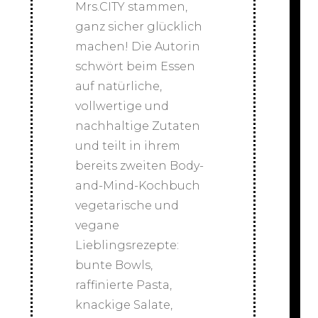
Mrs.CITY stammen,
ganz sicher glücklich
machen! Die Autorin
schwört beim Essen
auf natürliche,
vollwertige und
nachhaltige Zutaten
und teilt in ihrem
bereits zweiten Body-
and-Mind-Kochbuch
vegetarische und
vegane
Lieblingsrezepte:
bunte Bowls,
raffinierte Pasta,
knackige Salate,