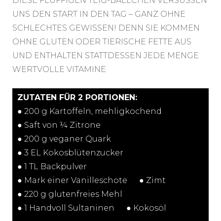
DIESE FLUFFIGEN TEIG-BÄLLCHEN VERSÜSSEN
UNS DEN START IN DEN TAG
– GANZ OHNE
SCHLECHTES GEWISSEN! DENN SIE KOMMEN
OHNE GLUTEN ODER TIERISCHE FETTE AUS
UND ENTHALTEN STATTDESSEN JEDE MENGE
WERTVOLLE VITAMINE
ZUTATEN FÜR 2 PORTIONEN:
● 200 g Kartoffeln, mehligkochend⠀⠀
● Saft von ¼ Zitrone⠀⠀
● 200 g veganer Quark⠀⠀
● 3 EL Kokosblütenzucker⠀⠀
● 1 TL Backpulver⠀⠀
● Mark einer Vanilleschote⠀⠀● Zimt⠀⠀
● 220 g glutenfreies Mehl⠀⠀
● 1 Handvoll Sultaninen⠀⠀● Kokosöl