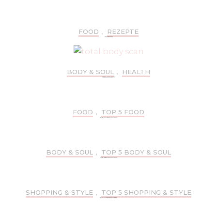
FOOD
,
REZEPTE
REZEPTE: SWEET XMAS
BODY & SOUL
,
HEALTH
VORSORGE 2.0 PER TOTAL BODY SCAN
FOOD
,
TOP 5 FOOD
TOP 5: FRÜHSTÜCK-CAFÉS IN MÜNCHEN
BODY & SOUL
,
TOP 5 BODY & SOUL
TOP 5: OUTDOOR-FITNESS IN MÜNCHEN
SHOPPING & STYLE
,
TOP 5 SHOPPING & STYLE
TOP 5: MÜNCHNER SECONDHAND-STORES